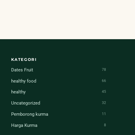
KATEGORI
Dates Fruit
78
healthy food
66
healthy
45
Uncategorized
32
Pemborong kurma
11
Harga Kurma
8