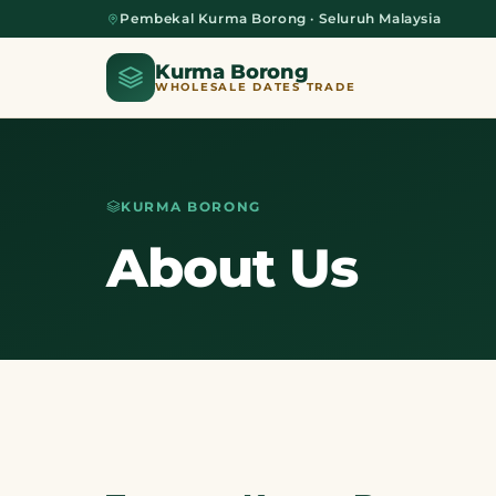
Pembekal Kurma Borong · Seluruh Malaysia
Kurma Borong
WHOLESALE DATES TRADE
KURMA BORONG
Home
About Us
About Us
Blog