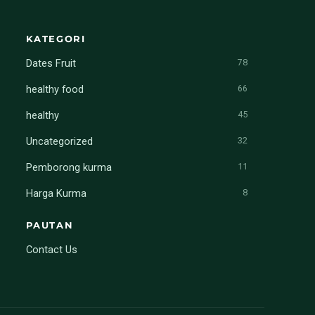
KATEGORI
Dates Fruit
78
healthy food
66
healthy
45
Uncategorized
32
Pemborong kurma
11
Harga Kurma
8
PAUTAN
Contact Us