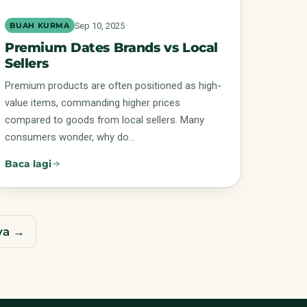
Sep 10, 2025
BUAH KURMA
Premium Dates Brands vs Local
Sellers
Premium products are often positioned as high-
value items, commanding higher prices
compared to goods from local sellers. Many
consumers wonder, why do…
Baca lagi
ya →